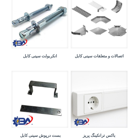
اتصالات و متعلقات سینی کابل
انکربولت سینی کابل
باکس ترانکینگ پریز
بست درپوش سینی کابل